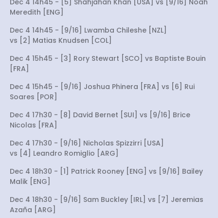
Dec 4 14h45 - [5] Shahjahan Khan [USA] vs [9/16] Noah
Meredith [ENG]
Dec 4 14h45 - [9/16] Lwamba Chileshe [NZL]
vs [2] Matias Knudsen [COL]
Dec 4 15h45 - [3] Rory Stewart [SCO] vs Baptiste Bouin
[FRA]
Dec 4 15h45 - [9/16] Joshua Phinera [FRA] vs [6] Rui
Soares [POR]
Dec 4 17h30 - [8] David Bernet [SUI] vs [9/16] Brice
Nicolas [FRA]
Dec 4 17h30 - [9/16] Nicholas Spizzirri [USA]
vs [4] Leandro Romiglio [ARG]
Dec 4 18h30 - [1] Patrick Rooney [ENG] vs [9/16] Bailey
Malik [ENG]
Dec 4 18h30 - [9/16] Sam Buckley [IRL] vs [7] Jeremias
Azaña [ARG]