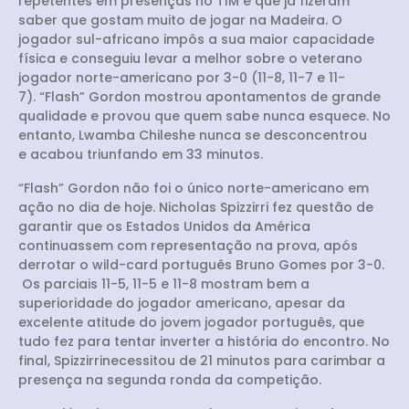
repetentes em presenças no TIM e que já fizeram
saber que gostam muito de jogar na Madeira. O
jogador sul-africano impôs a sua maior capacidade
física e conseguiu levar a melhor sobre o veterano
jogador norte-americano por 3-0 (11-8, 11-7 e 11-
7). “Flash” Gordon mostrou apontamentos de grande
qualidade e provou que quem sabe nunca esquece. No
entanto, Lwamba Chileshe nunca se desconcentrou
e acabou triunfando em 33 minutos.
“Flash” Gordon não foi o único norte-americano em
ação no dia de hoje. Nicholas Spizzirri fez questão de
garantir que os Estados Unidos da América
continuassem com representação na prova, após
derrotar o wild-card português Bruno Gomes por 3-0.
Os parciais 11-5, 11-5 e 11-8 mostram bem a
superioridade do jogador americano, apesar da
excelente atitude do jovem jogador português, que
tudo fez para tentar inverter a história do encontro. No
final, Spizzirrinecessitou de 21 minutos para carimbar a
presença na segunda ronda da competição.