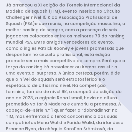
Já arrancou a XI edição do Torneio Internacional da
Madeira de squash (TIM), evento inserido no Circuito
Challenger nível 15 K da Associação Profissional de
Squash (PSA)e que reuniu, na competição masculina, o
melhor casting de sempre, com a presença de seis
jogadores colocados entre os melhores 70 do ranking
mundial PSA. Entre antigos vencedores do evento,
como o inglês Patrick Rooney e jovens promessas que
despontam no circuito profissional, esta edição
promete ser a mais competitiva de sempre. Será que a
força do ranking irá prevalecer ou iremos assistir a
uma eventual surpresa. A única certeza, porém, é de
que o nível do squash será estratosférico e o
espetáculo de altíssimo nível. Na competição
feminina, torneio de nível 6K, a campeã da edição do
ano de 2023, a egípcia Rana Ismail, havia na altura
prometido voltar à Madeira e cumpriu a promessa. A
cabeça-de-série n.º 1 quer fazer a “dobradinha” no
TIM, mas enfrentará a feroz concorrência das suas
compatriotas Mena Walid e Farida Walid, da irlandesa
Breanne Flynn, da chéquia Karolína Šrámková, da