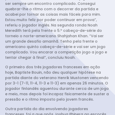
ser sempre um encontro complicado. Consegui
quebrar-lhe o ritmo com o decorrer da partida e
acabei por tornar as coisas mais fáceis para mim.
Estou muito feliz por poder continuar em prova”,
referiu o jogador inglês. Na segunda ronda Noah
Meredith terá pela frente o 5.º cabeça-de-série do
torneio o norte-americano Shahjahan Khan. “Vai ser
um grande desafio amanhã. Tenho pela frente o
americano quinto cabeça-de-série e vai ser um jogo
complicado. Vou encarar a competição jogo a jogo e
tentar chegar à final”, concluiu Noah.
O primeiro dos três jogadores franceses em ação
hoje, Baptiste Bouin, não deu qualquer hipótese na
partida diante do veterano Henrik Mustonen vencendo
por 3-1 (7-11, 11-4, 11-3 e 11-3) em apenas 26 minutos. O
jogador finlandês aguentou durante cerca de um jogo
e meio, mas depois foi incapaz fisicamente de suster a
pressão e o ritmo imposto pelo jovem francês.
Outra partida do dia envolvendo jogadores
franceses, foi a que opôs Joshua Phinera ao escocês