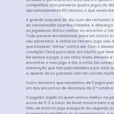
competitivo. Dos primeiros quatro jogos do di
aproximadamente 60 minutos, o que revela bem
A grande surpresa do dia, num dia recheado de
do neozelandês Lwamba Chileshe. A diferença n
os jogadores. Entrou melhor no encontro o favo
Tudo parecia encaminhado para um triunfo tr
seu adversário. A vitória no terceiro jogo ve
que Knudsen “atirou” contra ele. Com o desenr
condição física para selar um triunfo que tev
Ele estava a jogar a um ritmo muito elevado e
encontrar o meu jogo e dar a volta. Ele come
admiração que tem pela Madeira e por este torn
e, apesar de no passado não ter corrido muito
Outro encontro que necessitou de 5 jogos para
um dos encontros de destaque da 2.ª ronda e 
O jogador inglês foi quem entrou melhor na p
score de 11-3 a favor de Noah mostra bem o q
feito de bom no jogo inaugural. No segundo pa
e conseguiu equilibrar os acontecimentos. A pa