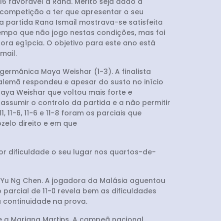
6 favorável a Rana. Mérito seja dado a
 competição a ter que apresentar o seu
da partida Rana Ismail mostrava-se satisfeita
tempo que não jogo nestas condições, mas foi
dora egípcia. O objetivo para este ano está
mail.
ermânica Maya Weishar (1-3). A finalista
 alemã respondeu e apesar do susto no início
Maya Weishar que voltou mais forte e
ssumir o controlo da partida e a não permitir
11-6, 11-6 e 11-8 foram os parciais que
zelo direito e em que
or dificuldade o seu lugar nos quartos-de-
ia Yu Ng Chen. A jogadora da Malásia aguentou
parcial de 11-0 revela bem as dificuldades
 continuidade na prova.
e a Mariana Martins. A campeã nacional