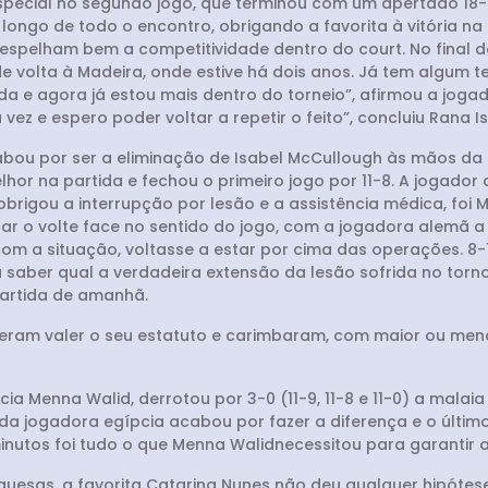
special no segundo jogo, que terminou com um apertado 18-1
ongo de todo o encontro, obrigando a favorita à vitória na
-7 espelham bem a competitividade dentro do court. No final 
e volta à Madeira, onde estive há dois anos. Já tem algum 
da e agora já estou mais dentro do torneio”, afirmou a joga
 vez e espero poder voltar a repetir o feito”, concluiu Rana Is
bou por ser a eliminação de Isabel McCullough às mãos da g
lhor na partida e fechou o primeiro jogo por 11-8. A jogador
rigou a interrupção por lesão e a assistência médica, foi 
o volte face no sentido do jogo, com a jogadora alemã a a
 a situação, voltasse a estar por cima das operações. 8-11, 
saber qual a verdadeira extensão da lesão sofrida no torno
partida de amanhã.
fizeram valer o seu estatuto e carimbaram, com maior ou men
ia Menna Walid, derrotou por 3-0 (11-9, 11-8 e 11-0) a mala
a jogadora egípcia acabou por fazer a diferença e o último 
inutos foi tudo o que Menna Walidnecessitou para garantir a
esas, a favorita Catarina Nunes não deu qualquer hipótes