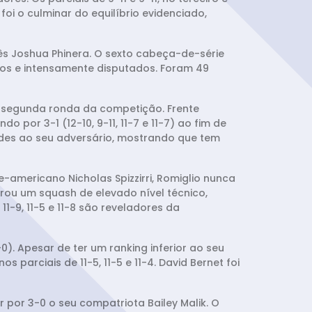
oi o culminar do equilíbrio evidenciado,
cês Joshua Phinera. O sexto cabeça-de-série
ros e intensamente disputados. Foram 49
 a segunda ronda da competição. Frente
 por 3-1 (12-10, 9-11, 11-7 e 11-7) ao fim de
ades ao seu adversário, mostrando que tem
e-americano Nicholas Spizzirri, Romiglio nunca
trou um squash de elevado nível técnico,
-9, 11-5 e 11-8 são reveladores da
. Apesar de ter um ranking inferior ao seu
parciais de 11-5, 11-5 e 11-4. David Bernet foi
r por 3-0 o seu compatriota Bailey Malik. O