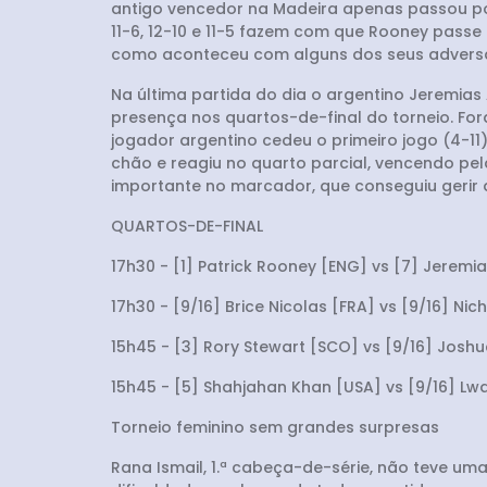
antigo vencedor na Madeira apenas passou por 
11-6, 12-10 e 11-5 fazem com que Rooney passe
como aconteceu com alguns dos seus adversá
Na última partida do dia o argentino Jeremias
presença nos quartos-de-final do torneio. For
jogador argentino cedeu o primeiro jogo (4-11
chão e reagiu no quarto parcial, vencendo pe
importante no marcador, que conseguiu gerir a
QUARTOS-DE-FINAL
17h30 - [1] Patrick Rooney [ENG] vs [7] Jerem
17h30 - [9/16] Brice Nicolas [FRA] vs [9/16] Nich
15h45 - [3] Rory Stewart [SCO] vs [9/16] Joshu
15h45 - [5] Shahjahan Khan [USA] vs [9/16] Lw
Torneio feminino sem grandes surpresas
Rana Ismail, 1.ª cabeça-de-série, não teve um