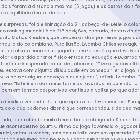
a,dois foram à distância máxima (5 jogos) e os outros dois
 o equilíbrio dentro do court.
 surpresas, foi a eliminação do 2.º cabeça-de-série, o col
o ranking mundial é de 71.ª posições, contudo, dentro do c
rito Matias Knudsen, que venceu os dois primeiros jogos com 
anquilo do colombiano. Pura ilusão. Lwamba Chileshe reagi
io dar um alento enorme ao jogador neozelandês que devolve
olar da partida o fator físico entrou na equação e Lwamba C
e tanto de inesperado como de saboroso. “Tive algumas dific
 eu estava com alguma dificuldade em conseguir ler o jogo. T
çou a acusar algum cansaço o que ajudou”, referiu Lwamba.
eio: “Este é um dos meus torneios favoritos no calendário. 
 bem em termos desportivos, continuo a voltar porque adoro 
 decidir o vencedor foi o que opôs o norte-americano Shahj
tudo o que podemos dizer é que correspondeu, e de que mane
artida, controlando muito bem a bola e obrigando Khan a t
ue aconteceu no court. O ritmo do jogo favorecia o jogador 
rcial, voltou a vencer, mas desta feita com um apertado 11-
rtir do segundo jogo pouco ou nada separava os dois jogadore