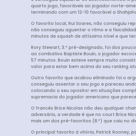
quarto jogo, favoráveis ao jogador norte-amer
terminando com um 12-10 favorável a Shahjah
O favorito local, Rui Soares, não conseguiu r
não conseguiu aguentar o ritmo e a fisicalid
minutos de squash de altíssimo nível e que term
Rory Stewart, 3.º pré-designado, foi dos pou
ao combativo Baptiste Bouin, o jogador escocês 
57 minutos. Bouin esteve sempre muito consis
valor para estar bem acima do seu ranking atu
Outro favorito que acabou eliminado foi o arge
conseguiu assentar o seu jogo e pareceu andar
colocando o seu opositor em situações complic
supremacia do jogador americano que parece
O francês Brice Nicolas não deu qualquer cha
adversário, a verdade é que no court Brice Nic
mais um dos pré-favoritos (8.º) que caiu no di
O principal favorito à vitória, Patrick Rooney,