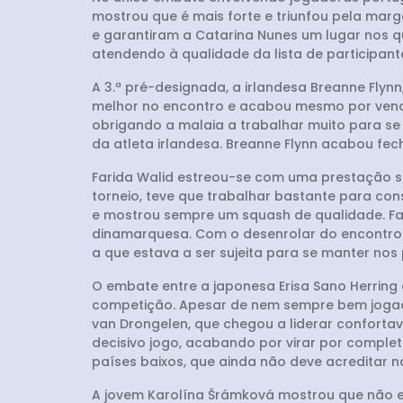
mostrou que é mais forte e triunfou pela marge
e garantiram a Catarina Nunes um lugar nos qu
atendendo à qualidade da lista de participant
A 3.ª pré-designada, a irlandesa Breanne Flynn
melhor no encontro e acabou mesmo por vencer
obrigando a malaia a trabalhar muito para se 
da atleta irlandesa. Breanne Flynn acabou fecha
Farida Walid estreou-se com uma prestação só
torneio, teve que trabalhar bastante para con
e mostrou sempre um squash de qualidade. Fa
dinamarquesa. Com o desenrolar do encontro o
a que estava a ser sujeita para se manter nos po
O embate entre a japonesa Erisa Sano Herring
competição. Apesar de nem sempre bem jogado,
van Drongelen, que chegou a liderar confortave
decisivo jogo, acabando por virar por completo 
países baixos, que ainda não deve acreditar 
A jovem Karolína Šrámková mostrou que não es