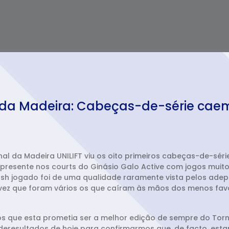
nal da Madeira: Cabeças-de-série c
nal da Madeira UNILIFT viu os oito primeiros cabeças-de-sér
presente nos courts do Ginásio Galo Active com jogos muito 
sh jogado foi de uma qualidade raramente vista pelos adep
ez que foram vários os que caíram às mãos dos menos favori
s que esta prometia ser a melhor edição de sempre do Tornei
deresultados de hoje para confirmarmos que, de facto, est