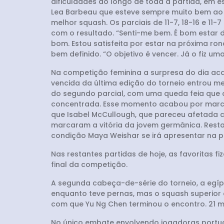
dificuldades ao longo de toda a partida, em e
Lea Barbeau que esteve sempre muito bem ao l
melhor squash. Os parciais de 11-7, 18-16 e 11
com o resultado. “Senti-me bem. É bom estar d
bom. Estou satisfeita por estar na próxima ron
bem definido. “O objetivo é vencer. Já o fiz uma
Na competição feminina a surpresa do dia aca
vencida da última edição do torneio entrou me
do segundo parcial, com uma queda feia que ob
concentrada. Esse momento acabou por marcar 
que Isabel McCullough, que pareceu afetada com
marcaram a vitória da jovem germânica. Resta 
condição Maya Weishar se irá apresentar na 
Nas restantes partidas de hoje, as favoritas 
final da competição.
A segunda cabeça-de-série do torneio, a egípc
enquanto teve pernas, mas o squash superior d
com que Yu Ng Chen terminou o encontro. 21 m
No único embate envolvendo jogadoras portugu