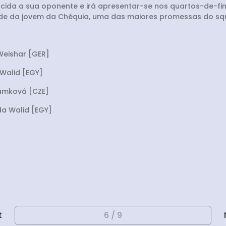
ida a sua oponente e irá apresentar-se nos quartos-de-fina
idade da jovem da Chéquia, uma das maiores promessas do sq
 Weishar [GER]
aWalid [EGY]
rámková [CZE]
ida Walid [EGY]
t
6 / 9