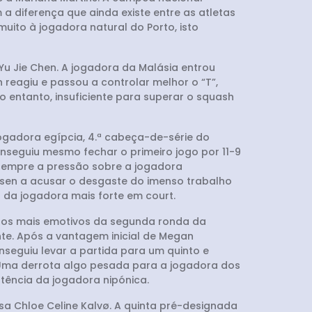
 a diferença que ainda existe entre as atletas
uito à jogadora natural do Porto, isto
 Yu Jie Chen. A jogadora da Malásia entrou
reagiu e passou a controlar melhor o “T”,
o entanto, insuficiente para superar o squash
ogadora egípcia, 4.ª cabeça-de-série do
onseguiu mesmo fechar o primeiro jogo por 11-9
sempre a pressão sobre a jogadora
nsen a acusar o desgaste do imenso trabalho
-5) da jogadora mais forte em court.
 dos mais emotivos da segunda ronda da
te. Após a vantagem inicial de Megan
onseguiu levar a partida para um quinto e
-6). Uma derrota algo pesada para a jogadora dos
tência da jogadora nipónica.
a Chloe Celine Kalvø. A quinta pré-designada