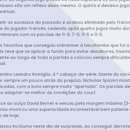
icano são um reflexo disso mesmo. O quinto e decisivo jogo f
anKhan.
epetir os sucessos do passado e acabou eliminado pelo fran
ade do jogador francês, cedendo após quatro jogos muito du
inaram com os parciais de 11-9, 7-11, 11-5 e 11-5.
cos favoritos que conseguiu sobreviver à hecatombe que foi
teve que se aplicar a fundo para evitar dissabores, triunfando
tente ao longo de toda a partida e colocou sempre dificuld
al.
ntino Leandro Romiglio, 4.º cabeça-de-série. Diante do nort
 sempre um pouco atrás do prejuízo. Nicholas Spizzirri mos
adas, com a bola sempre muito “apertada”. Os parciais de 11
u adaptar-se melhor às condições do court.
nce ao suíço David Bernet e venceu pela margem máxima (3-0)
olas mostrou uma superioridade incontestável bem patente nos 
a de hoje.
 passou incólume neste dia de surpresas, ao conseguir derrota