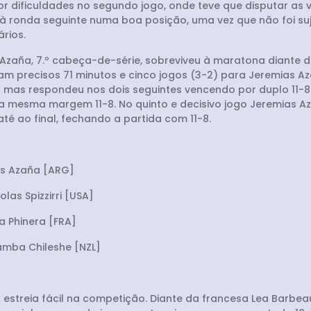
dificuldades no segundo jogo, onde teve que disputar as va
 à ronda seguinte numa boa posição, uma vez que não foi su
rios.
 Azaña, 7.º cabeça-de-série, sobreviveu à maratona diante d
am precisos 71 minutos e cinco jogos (3-2) para Jeremias Az
) mas respondeu nos dois seguintes vencendo por duplo 11-8.
la mesma margem 11-8. No quinto e decisivo jogo Jeremias 
té ao final, fechando a partida com 11-8.
ias Azaña [ARG]
olas Spizzirri [USA]
a Phinera [FRA]
amba Chileshe [NZL]
a estreia fácil na competição. Diante da francesa Lea Barbe