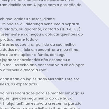
 foram decididos em 4 jogos com a duração de
ombiano Matias Knudsen, diante
ourt não se viu diferença nenhuma a separar
relativo, ou aparente, conforto (11-3 e 11-7).
u fortemente e começou a colocar questões ao
u praticamente tudo o
hileshe soube tirar partido da sua melhor
uldades no início em encontrar o meu ritmo.
ive que me aplicar a fundo, consegui
 O jogador neozelandês não escondeu a
É o meu terceiro ano consecutivo a vir cá jogar
o torneio e adoro a ilha”.
ahan Khan ao inglês Noah Meredith. Este era
ira, às expetativas.
rabalhos redobrados para se manter em jogo. O
inglês, que deu seguimento ao que havia
9. ShahjahanKhan estava a crescer na partida
s. Os parciais de 9-11 e 9-11, no terceiro e