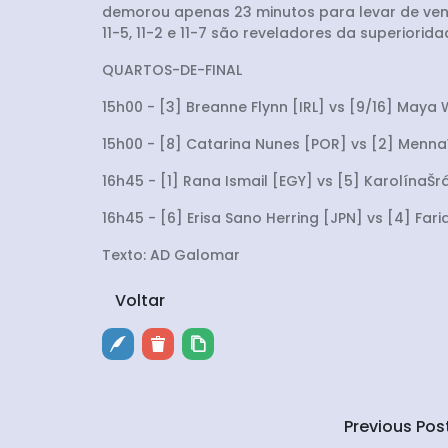
demorou apenas 23 minutos para levar de venc
11-5, 11-2 e 11-7 são reveladores da superior
QUARTOS-DE-FINAL
15h00 - [3] Breanne Flynn [IRL] vs [9/16] Maya
15h00 - [8] Catarina Nunes [POR] vs [2] Menn
16h45 - [1] Rana Ismail [EGY] vs [5] KarolínaŠ
16h45 - [6] Erisa Sano Herring [JPN] vs [4] Far
Texto: AD Galomar
Voltar
Previous Pos