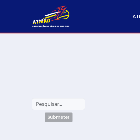
AT
Submeter