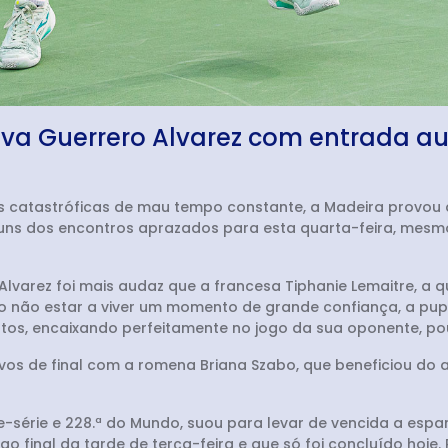
va Guerrero Alvarez com entrada aut
 catastróficas de mau tempo constante, a Madeira provou 
guns dos encontros aprazados para esta quarta-feira, mes
 Alvarez foi mais audaz que a francesa Tiphanie Lemaitre, a 
 não estar a viver um momento de grande confiança, a pupi
pontos, encaixando perfeitamente no jogo da sua oponente, 
os de final com a romena Briana Szabo, que beneficiou do 
série e 228.ª do Mundo, suou para levar de vencida a espa
 final da tarde de terça-feira e que só foi concluído hoje. 