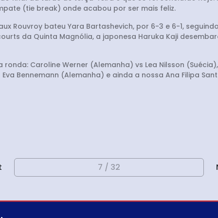
pate (tie break) onde acabou por ser mais feliz.
aux Rouvroy bateu Yara Bartashevich, por 6-3 e 6-1, seguin
s courts da Quinta Magnólia, a japonesa Haruka Kaji desem
 ronda: Caroline Werner (Alemanha) vs Lea Nilsson (Suécia),
s Eva Bennemann (Alemanha) e ainda a nossa Ana Filipa San
t
7 / 32