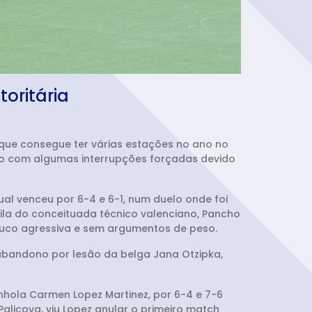
oritária
que consegue ter várias estações no ano no
mo com algumas interrupções forçadas devido
qual venceu por 6-4 e 6-1, num duelo onde foi
la do conceituada técnico valenciano, Pancho
pouco agressiva e sem argumentos de peso.
abandono por lesão da belga Jana Otzipka,
nhola Carmen Lopez Martinez, por 6-4 e 7-6
Palicova, viu Lopez anular o primeiro match