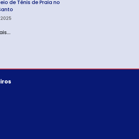
neio de Ténis de Praia no
Santo
 2025
is...
iros