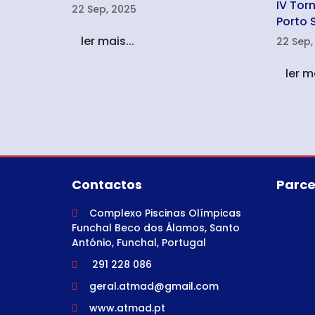
IV Tor
22 Sep, 2025
Porto 
ler mais...
22 Sep,
ler ma
Contactos
Parce
Complexo Piscinas Olímpicas
Funchal Beco dos Álamos, Santo
António, Funchal, Portugal
291 228 086
geral.atmad@gmail.com
www.atmad.pt